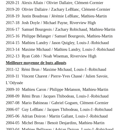
2020-21 Alexis Allain / Olivier Dallaire, Clément-Cormier
2019-20 Olivier Dallaire / Zachary LeBlanc, Clément-Cormier
2018-19 Justin Boudreau / Jérémie LeBlanc, Mathieu-Martin
2017-18 Josh Doyle / Michael Payne, Riverview High
2016-17 Samuel Bourgeois / Zachary Robichaud, Mathieu-Martin
2015-16 Philippe Bélanger / Samuel Bourgeois, Mathieu-Martin
2014-15 Mathieu Landry / Jason Quigley, Louis-J.-Robichaud
2013-14 Maxime Michaud / Mathieu Landry, Louis-J.-Robichaud
2012-13 Ryan Cobb / Noah Wiseman, Riverview High
Meilleure moyenne de buts alloués
2011-12 Rémi Brun / Maxime Michaud, Louis-J.-Robichaud
2010-11 Vincent Charest / Pierre-Yves Chassé / Julien Savoie,
L’Odyssée
2009-10 Mathieu Caron / Philippe Melanson, Mathieu-Martin
2008-09 Rémi Brun / Jacques Thibodeau, Louis-J.-Robichaud
2007-08 Mario Babineau / Gabriel Goguen, Clément-Cormier
2006-07 Guy LeBlanc / Jacques Thibodeau, Louis-J.-Robichaud
2005-06 Adrian Doiron / Martin Gallant, Louis-J.-Robichaud
2004-05 Michel Breau / Benoit Desjardins, Mathieu-Martin
2003-04 Mathieu Belliveau / Adrian Doiron, Louis-J.-Robichaud