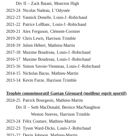
…….
Div II – Zack Baiani, Moncton High
2023-24 Nicolas Nadeau, L’Odyssée
2022-23 Yannick Donelle, Louis-J.-Robichaud
2021-22 Patrice LeBlanc, Louis-J.-Robichaud
2020-21 Alex Ferguson, Clément-Cormier
2019-20 Chris Lewis, Harrison Trimble
2018-19 Julien Hébert, Mathieu-Martin
2017-18 Maxime Boudreau, Louis-J.-Robichaud
2016-17 Maxime Boudreau, Louis-J.-Robichaud
2015-16 Simon Savoie-Vienneau, Louis-J.-Robichaud
2014-15 Nicholas Bacso, Mathieu-Martin
2013-14 Kevin Furze, Harrison Trimble
Trophée commémoratif Gaetan Girouard (meilleur esprit sportif)
2024-25 Patrick Bourgeois, Mathieu-Martin
…….
Div II – Seth MacDonald, Bernice MacNaughton
…….
……
…..
Weston Steeves, Harrison Trimble
2023-24 Félix Couture, Mathieu-Martin
2022-23 Tyson Ward-Dicks, Louis-J.-Robichaud
2021-22 Devin Johnson, Mathieu-Martin