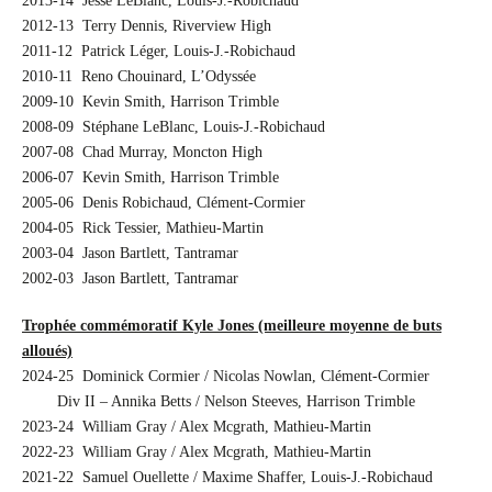
2013-14 Jesse LeBlanc, Louis-J.-Robichaud
2012-13 Terry Dennis, Riverview High
2011-12 Patrick Léger, Louis-J.-Robichaud
2010-11 Reno Chouinard, L’Odyssée
2009-10 Kevin Smith, Harrison Trimble
2008-09 Stéphane LeBlanc, Louis-J.-Robichaud
2007-08 Chad Murray, Moncton High
2006-07 Kevin Smith, Harrison Trimble
2005-06 Denis Robichaud, Clément-Cormier
2004-05 Rick Tessier, Mathieu-Martin
2003-04 Jason Bartlett, Tantramar
2002-03 Jason Bartlett, Tantramar
Trophée commémoratif Kyle Jones (meilleure moyenne de buts
alloués)
2024-25 Dominick Cormier / Nicolas Nowlan, Clément-Cormier
…….
Div II – Annika Betts / Nelson Steeves, Harrison Trimble
2023-24 William Gray / Alex Mcgrath, Mathieu-Martin
2022-23 William Gray / Alex Mcgrath, Mathieu-Martin
2021-22 Samuel Ouellette / Maxime Shaffer, Louis-J.-Robichaud