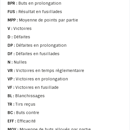
BPR :
Buts en prolongation
FUS :
Résultat en fusillades
MPP :
Moyenne de points par partie
V :
Victoires
D :
Défaites
DP :
Défaites en prolongation
DF :
Défaites en fusillades
N :
Nulles
VR :
Victoires en temps règlementaire
VP :
Victoires en prolongation
VF :
Victoires en fusillade
BL :
Blanchissages
TR :
Tirs reçus
BC :
Buts contre
EFF :
Efficacité
MOY :
Moyenne de buts alloués par partie