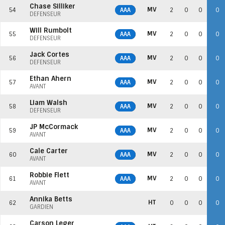
Chase Silliker
MV
54
AAA
2
0
0
0
DÉFENSEUR
Will Rumbolt
MV
55
AAA
2
0
0
0
DÉFENSEUR
Jack Cortes
MV
56
AAA
2
0
0
0
DÉFENSEUR
Ethan Ahern
MV
57
AAA
2
0
0
0
AVANT
Liam Walsh
MV
58
AAA
2
0
0
0
DÉFENSEUR
JP McCormack
MV
59
AAA
2
0
0
0
AVANT
Cale Carter
MV
60
AAA
2
0
0
0
AVANT
Robbie Flett
MV
61
AAA
2
0
0
0
AVANT
Annika Betts
HT
62
0
0
0
0
GARDIEN
Carson Leger