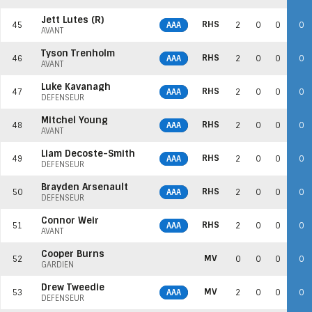
Jett Lutes (R)
RHS
45
AAA
2
0
0
0
AVANT
Tyson Trenholm
RHS
46
AAA
2
0
0
0
AVANT
Luke Kavanagh
RHS
47
AAA
2
0
0
0
DÉFENSEUR
Mitchel Young
RHS
48
AAA
2
0
0
0
AVANT
Liam Decoste-Smith
RHS
49
AAA
2
0
0
0
DÉFENSEUR
Brayden Arsenault
RHS
50
AAA
2
0
0
0
DÉFENSEUR
Connor Weir
RHS
51
AAA
2
0
0
0
AVANT
Cooper Burns
MV
52
0
0
0
0
GARDIEN
Drew Tweedie
MV
53
AAA
2
0
0
0
DÉFENSEUR