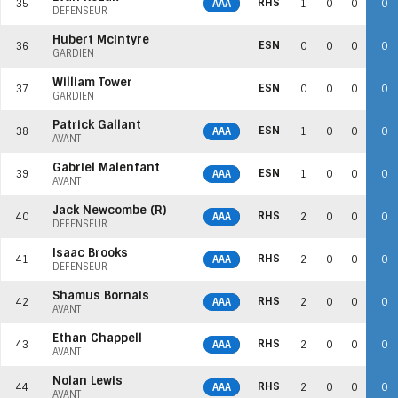
RHS
35
AAA
1
0
0
0
DÉFENSEUR
Hubert McIntyre
ESN
36
0
0
0
0
GARDIEN
William Tower
ESN
37
0
0
0
0
GARDIEN
Patrick Gallant
ESN
38
AAA
1
0
0
0
AVANT
Gabriel Malenfant
ESN
39
AAA
1
0
0
0
AVANT
Jack Newcombe (R)
RHS
40
AAA
2
0
0
0
DÉFENSEUR
Isaac Brooks
RHS
41
AAA
2
0
0
0
DÉFENSEUR
Shamus Bornais
RHS
42
AAA
2
0
0
0
AVANT
Ethan Chappell
RHS
43
AAA
2
0
0
0
AVANT
Nolan Lewis
RHS
44
AAA
2
0
0
0
AVANT