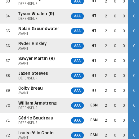
HT
63
AAA
2
0
0
0
DÉFENSEUR
Tyson Whalen (R)
HT
64
AAA
2
0
0
0
DÉFENSEUR
Nolan Groundwater
HT
65
AAA
2
0
0
0
AVANT
Ryder Hinkley
HT
66
AAA
2
0
0
0
AVANT
Sawyer Martin (R)
HT
67
AAA
2
0
0
0
AVANT
Jaxen Steeves
HT
68
AAA
2
0
0
0
DÉFENSEUR
Colby Breau
HT
69
AAA
2
0
0
0
AVANT
William Armstrong
ESN
70
AAA
2
0
0
0
DÉFENSEUR
Cédric Boudreau
ESN
71
AAA
2
0
0
0
DÉFENSEUR
Louis-Félix Godin
ESN
72
AAA
2
0
0
0
AVANT