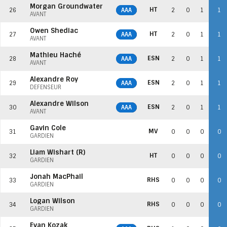
Morgan Groundwater
HT
26
AAA
2
0
1
1
AVANT
Owen Shediac
HT
27
AAA
2
0
1
1
AVANT
Mathieu Haché
ESN
28
AAA
2
0
1
1
AVANT
Alexandre Roy
ESN
29
AAA
2
0
1
1
DÉFENSEUR
Alexandre Wilson
ESN
30
AAA
2
0
1
1
AVANT
Gavin Cole
MV
31
0
0
0
0
GARDIEN
Liam Wishart (R)
HT
32
0
0
0
0
GARDIEN
Jonah MacPhail
RHS
33
0
0
0
0
GARDIEN
Logan Wilson
RHS
34
0
0
0
0
GARDIEN
Evan Kozak