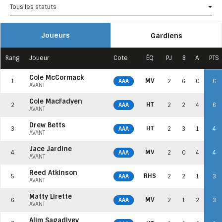
Tous les statuts
Joueurs
Gardiens
Rang
Joueur
Cote
ÉQ
PJ
B
A
PTS
Cole McCormack
MV
1
AAA
2
6
0
6
AVANT
Cole MacFadyen
HT
2
AAA
2
2
4
6
AVANT
Drew Betts
HT
3
AAA
2
3
1
4
AVANT
Jace Jardine
MV
4
AAA
2
0
4
4
AVANT
Reed Atkinson
RHS
5
AAA
2
2
1
3
AVANT
Matty Lirette
MV
6
AAA
2
1
2
3
AVANT
Alim Sagadiyev