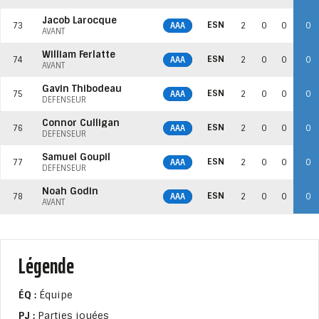
Jacob Larocque
ESN
73
AAA
2
0
0
0
AVANT
William Ferlatte
ESN
74
AAA
2
0
0
0
AVANT
Gavin Thibodeau
ESN
75
AAA
2
0
0
0
DÉFENSEUR
Connor Culligan
ESN
76
AAA
2
0
0
0
DÉFENSEUR
Samuel Goupil
ESN
77
AAA
2
0
0
0
DÉFENSEUR
Noah Godin
ESN
78
AAA
2
0
0
0
AVANT
Légende
ÉQ :
Équipe
PJ :
Parties jouées