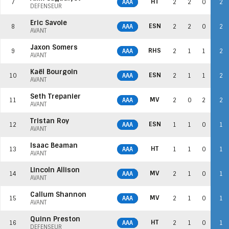
HT
7
AAA
2
2
0
2
DÉFENSEUR
Eric Savoie
ESN
8
AAA
2
2
0
2
AVANT
Jaxon Somers
RHS
9
AAA
2
1
1
2
AVANT
Kaël Bourgoin
ESN
10
AAA
2
1
1
2
AVANT
Seth Trepanier
MV
11
AAA
2
0
2
2
AVANT
Tristan Roy
ESN
12
AAA
1
1
0
1
AVANT
Isaac Beaman
HT
13
AAA
1
1
0
1
AVANT
Lincoln Allison
MV
14
AAA
2
1
0
1
AVANT
Callum Shannon
MV
15
AAA
2
1
0
1
AVANT
Quinn Preston
HT
16
AAA
2
1
0
1
DÉFENSEUR