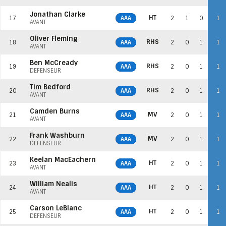
Jonathan Clarke
HT
17
AAA
2
1
0
1
AVANT
Oliver Fleming
RHS
18
AAA
2
0
1
1
AVANT
Ben McCready
RHS
19
AAA
2
0
1
1
DÉFENSEUR
Tim Bedford
RHS
20
AAA
2
0
1
1
AVANT
Camden Burns
MV
21
AAA
2
0
1
1
AVANT
Frank Washburn
MV
22
AAA
2
0
1
1
DÉFENSEUR
Keelan MacEachern
HT
23
AAA
2
0
1
1
AVANT
William Nealis
HT
24
AAA
2
0
1
1
AVANT
Carson LeBlanc
HT
25
AAA
2
0
1
1
DÉFENSEUR