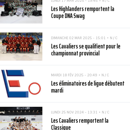
LUNDI 17 MAR 2025 - 19:45
N / C
Les Highlanders remportent la
Coupe DNA Swag
DIMANCHE 02 MAR 2025 - 15:01
N / C
Les Cavaliers se qualifient pour le
championnat provincial
MARDI 18 FÉV 2025 - 20:49
N / C
Les éliminatoires de ligue débutent
mardi
LUNDI 25 NOV 2024 - 13:31
N / C
Les Cavaliers remportent la
Classique