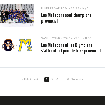
LUNDI 25 MAR 2024 - 17:32
N / C
Les Matadors sont champions
provincial
SAMEDI 23 MAR 2024 - 22:13
N / C
Les Matadors et les Olympiens
s’affrontent pour le titre provincial
« Précédent
1
2
3
4
…
8
Suivant »