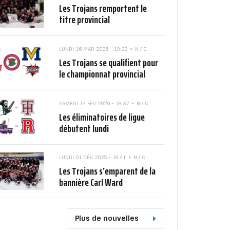
Les Trojans remportent le
titre provincial
LUNDI 16 MAR 2026 - 19:28
N / C
Les Trojans se qualifient pour
le championnat provincial
SAMEDI 14 FÉV 2026 - 19:37
N / C
Les éliminatoires de ligue
débutent lundi
LUNDI 01 DÉC 2025 - 19:41
N / C
Les Trojans s’emparent de la
bannière Carl Ward
Plus de nouvelles