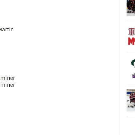
Martin
erminer
erminer