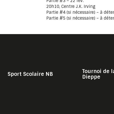
Partie #3 – 22 fév.
20h10, Centre J.K. Irving
Partie #4 (si nécessaire) – à dét
Partie #5 (si nécessaire) – à dét
Tournoi de l
Sport Scolaire NB
Dieppe
© Shark Media & Sport, 2020