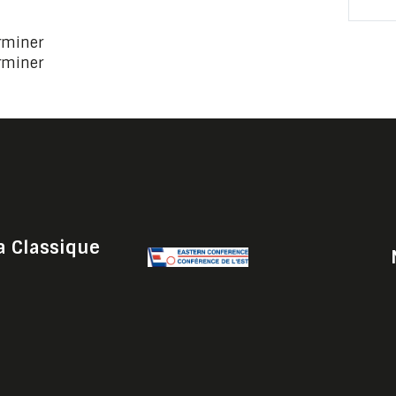
erminer
erminer
a Classique