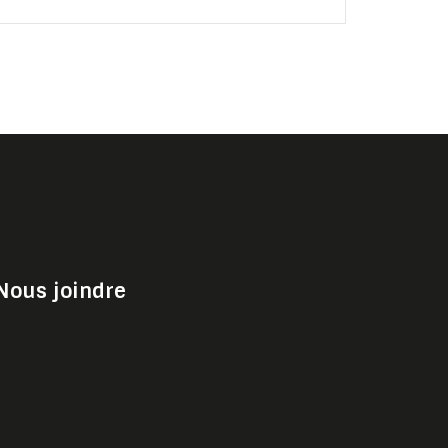
Nous joindre
Choisir Shark Media & Sport
Gérer les préférences des cookies